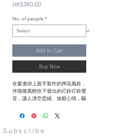
Price
HK$380.00
No. of people
*
Add to Cart
Buy Now
在窗邊掛上親手製作的押花風鈴，
伴隨微風輕吹下發出的叮鈴叮鈴聲
音，讓人清空思緒、放鬆心情，驅
走炎夏的悶熱感。
課程內容
◐ 介紹UV膠的特性
Subscribe
◐ 認識花材及使用技巧