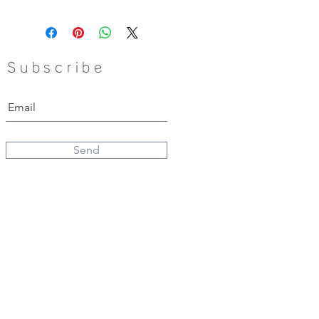
物。
時間：2小時
Subscribe
上課地點：荃灣/葵興/觀塘
成品：頸鏈/手鏈/髮夾(三選一)
上課日期：
歡迎自行約課
Send
​WhatsApp:
5503 2954
Email:
info.heithere@gmail.com
Address：