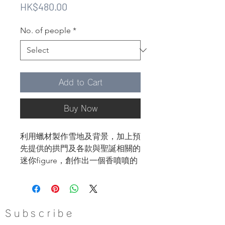
Price
HK$480.00
No. of people
*
Add to Cart
Buy Now
利用蠟材製作雪地及背景，加上預
先提供的拱門及各款與聖誕相關的
迷你figure，創作出一個香噴噴的
聖誕場景蠟燭小擺設
內容：
◐ 調色技巧
Subscribe
◐ 調色技巧香氛比例