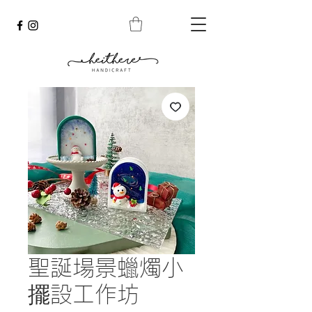
聖誕場景蠟燭小
擺設工作坊