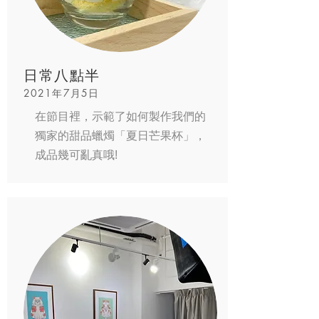
日常八點半
2021年7月5日
在節目裡，示範了如何製作我們的
獨家的甜品蠟燭「夏日芒果杯」，
成品幾可亂真哦!