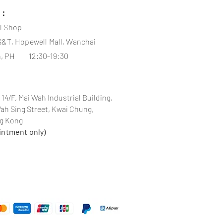
s：
l
Shop
S&T, Hopewell Mall, Wanchai
, PH 12:30-19:30
 14/F, Mai Wah Industrial Building,
Wah Sing Street, Kwai Chung,
ng Kong
intment only)