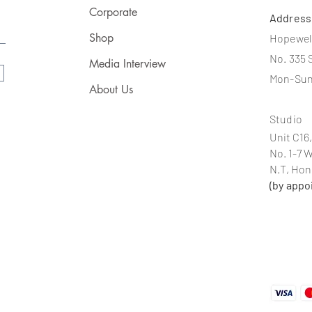
Corporate
Addres
Shop
Hopewel
No. 335 
Media Interview
Mon-Sun
About Us
Studio
Unit C16,
No. 1-7 
N.T, Ho
(by appo