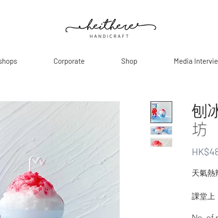
shops
Corporate
Shop
Media Intervi
刨
坊
HK$48
天氣熱
課堂上
出日式
No. of