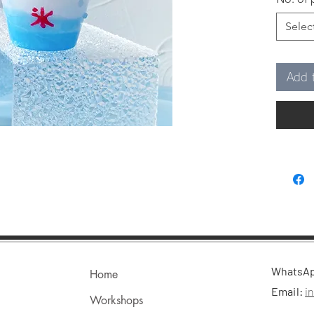
~過程
活動。
Selec
內容：
◐ 調色
Add 
◐ 營
時間：11:
時）
上課地點
上課日
請參考
Whats
IG：hei
FB：HEI
​WhatsA
Home
Email:
i
Workshops