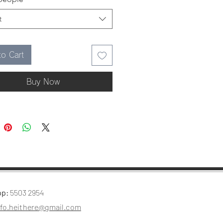
簡單又好玩，是炎炎夏日的消暑
t
技巧
to Cart
造立體效果的技巧
Buy Now
00 / 15:00 / 19:00（每節1.5小
：葵興 | 荃灣 | 觀塘
期：
以下選項或歡迎自行約課
App：55032954
ithere
there.hk
pp:
5503 2954
nfo.heithere@gmail.com