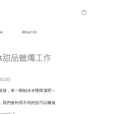
ew
About Us
冰甜品蠟燭工作
Price
0.00
辣辣，來一碗刨冰🍧降降溫吧～
，我們會利用不同的技巧以蠟做
刨冰，連碗也以是以蠟製成的哦
 people
*