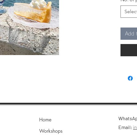
明感十足
🄻🄴
Selec
已經涼
熱的夏
Add 
成品：(
𝙰 ♡夢
𝙱 ꕤ雲
內容：
◐ 調色
◐ 模具
◐ 奶
難度 ：
​WhatsA
時間：
Home
上課地
Email:
i
Workshops