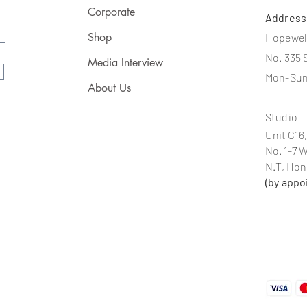
上課日
Corporate
Addres
歡迎自
Shop
Hopewel
No. 335 
Media Interview
Mon-Sun
About Us
Studio
Unit C16,
No. 1-7 
N.T, Ho
(by appo