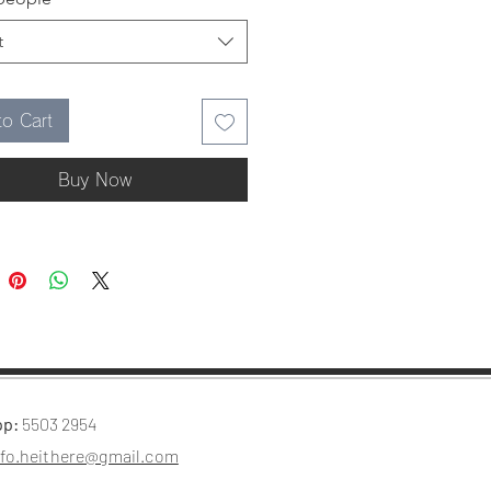
的🄲🅁🄴🄰🄼
🄼🄾🄽 🅃🄰🅁🅃，看到就
t
透心了，就讓它們來陪你渡過火
天吧！
to Cart
可選𝙰或𝙱）
幻莓莓♡、Cream Lemon Tart
Buy Now
朵飄飄ꕤ 、Cream Lemon Tart
技巧
的運用
油蠟啫花技巧
★ ★★
pp:
5503 2954
2小時
點：荃灣/葵興/觀塘
nfo.heithere@gmail.com