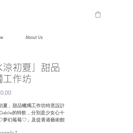
ew
About Us
氷涼初夏」甜品
燭工作坊
Price
0.00
初夏」甜品蠟燭工作坊特意設計
IGable的特飲，分別是少女心十
♡夢幻莓莓♡」及從香港藝術館
感的「ꕤ雲朵飄飄ꕤ」，配上透
 people
*