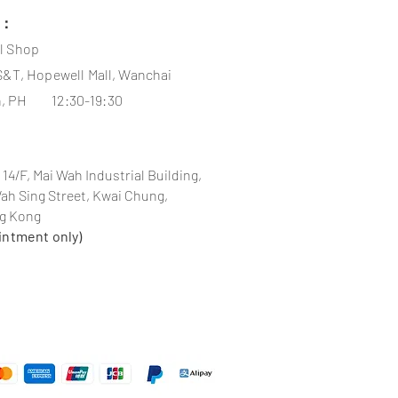
期：
s：
行約課
l
Shop
S&T, Hopewell Mall, Wanchai
, PH 12:30-19:30
 14/F, Mai Wah Industrial Building,
Wah Sing Street, Kwai Chung,
ng Kong
intment only)