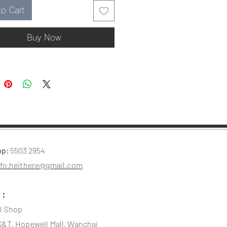
是維他命一樣給人滿滿的元氣 。
to Cart
Mimosa✿ 綻放時，意味著冬去
代表著新的希望與喜悅 。
Buy Now
pp:
5503 2954
nfo.heithere@gmail.com
s：
l
Shop
S&T, Hopewell Mall, Wanchai