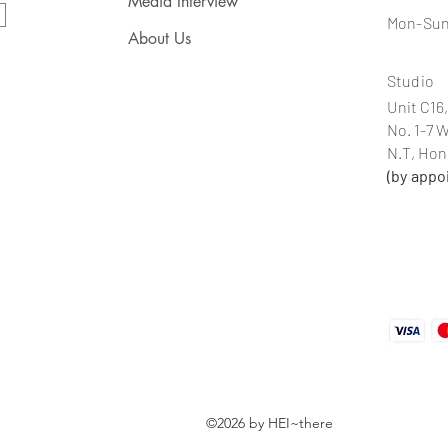
Media Interview
Mon-Sun
About Us
Studio
Unit C16,
No. 1-7 
N.T, Ho
(by appo
©2026 by HEI~there