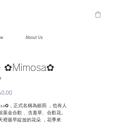
ew
About Us
e ✿Mimosa✿
y
Price
0.00
osa✿，正式名稱為銀荊 ，也有人
銀葉金合歡 、含羞草、合歡花。
天裡最早綻放的花朵 ，花季來
眼看過去也是一整片黃澄澄的花