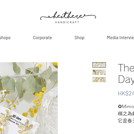
shops
Corporate
Shop
Media Intervi
Th
Da
HK$24
✿Mim
稱之為
它是春
時，放