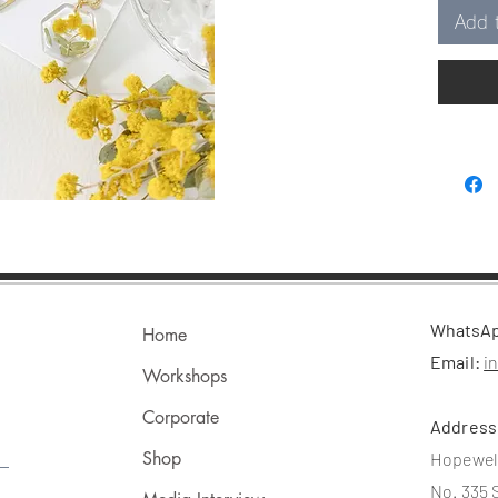
海，像
Add 
每當 ✿
春來，
​WhatsA
Home
Email:
i
Workshops
Corporate
Addres
Shop
Hopewel
No. 335 